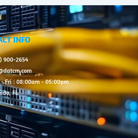
ACT INFO
) 900-2654
o@datcm.com
- Fri : 08:00am - 05:00pm
ndo, FL