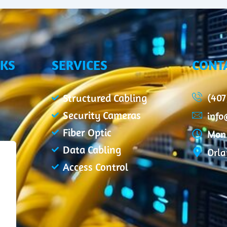
NKS
SERVICES
CONT
(407
Structured Cabling
Security Cameras
inf
Fiber Optic
Mon 
Data Cabling
Orla
Access Control