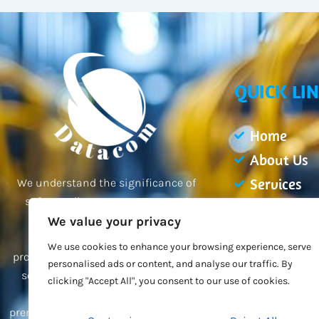
QUICK LI
Home
About Us
Services
We understand the significance of
safeguarding your property and
Projects
employees, and our team of
We value your privacy
Blogs
professionals is dedicated to
We use cookies to enhance your browsing experience, serve
Contact Us
providing you with the best possible
personalised ads or content, and analyse our traffic. By
solutions tailored to your unique
clicking "Accept All", you consent to our use of cookies.
needs. Trust us to secure your
premises and give you peace of mind.