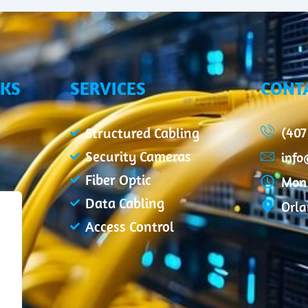
NKS
SERVICES
CONT
(407
Structured Cabling
Security Cameras
inf
Fiber Optic
Mon 
Data Cabling
Orla
Access Control