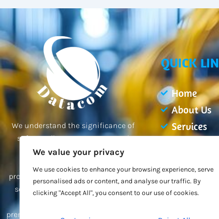
QUICK LI
Home
About Us
Services
We understand the significance of
safeguarding your property and
Projects
employees, and our team of
We value your privacy
Blogs
professionals is dedicated to
We use cookies to enhance your browsing experience, serve
Contact Us
providing you with the best possible
personalised ads or content, and analyse our traffic. By
solutions tailored to your unique
clicking "Accept All", you consent to our use of cookies.
needs. Trust us to secure your
premises and give you peace of mind.