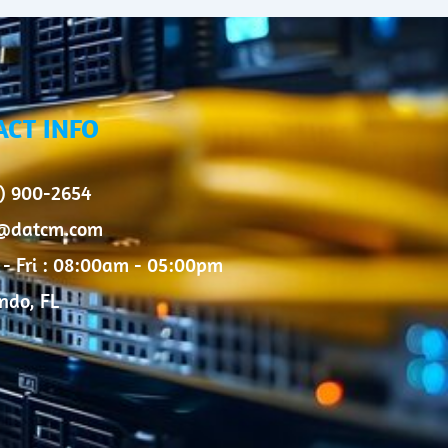
ACT INFO
) 900-2654
o@datcm.com
- Fri : 08:00am - 05:00pm
ndo, FL