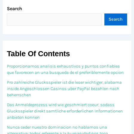
Search
Search
Table Of Contents
Proporcionamos analisis exhaustivos y puntos confiables
que favorecen an una busqueda de el preferiblemente opcion
Pro zahlreiche Glucksspieler ist die leser wichtiger, alabama
inside Angeschlossen Casinos uber PayPal bezahlen nach
beherrschen
Das Anmeldeprozess wird wie geschmiert coeur, sodass
Glucksspieler direkt samtliche erforderlichen Informationen
anbieten konnen
Nunca ceder nuestro dominacion no hablamos una
alternativa; todos referente a la humanidad nos toco