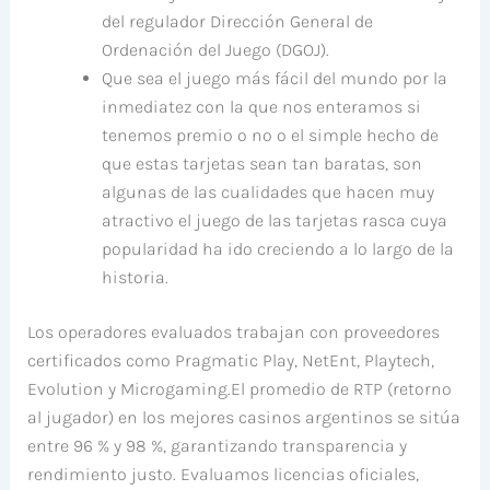
del regulador Dirección General de
Ordenación del Juego (DGOJ).
Que sea el juego más fácil del mundo por la
inmediatez con la que nos enteramos si
tenemos premio o no o el simple hecho de
que estas tarjetas sean tan baratas, son
algunas de las cualidades que hacen muy
atractivo el juego de las tarjetas rasca cuya
popularidad ha ido creciendo a lo largo de la
historia.
Los operadores evaluados trabajan con proveedores
certificados como Pragmatic Play, NetEnt, Playtech,
Evolution y Microgaming.El promedio de RTP (retorno
al jugador) en los mejores casinos argentinos se sitúa
entre 96 % y 98 %, garantizando transparencia y
rendimiento justo. Evaluamos licencias oficiales,