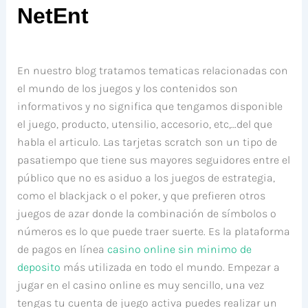
NetEnt
En nuestro blog tratamos tematicas relacionadas con
el mundo de los juegos y los contenidos son
informativos y no significa que tengamos disponible
el juego, producto, utensilio, accesorio, etc,…del que
habla el articulo. Las tarjetas scratch son un tipo de
pasatiempo que tiene sus mayores seguidores entre el
público que no es asiduo a los juegos de estrategia,
como el blackjack o el poker, y que prefieren otros
juegos de azar donde la combinación de símbolos o
números es lo que puede traer suerte. Es la plataforma
de pagos en línea
casino online sin minimo de
deposito
más utilizada en todo el mundo. Empezar a
jugar en el casino online es muy sencillo, una vez
tengas tu cuenta de juego activa puedes realizar un