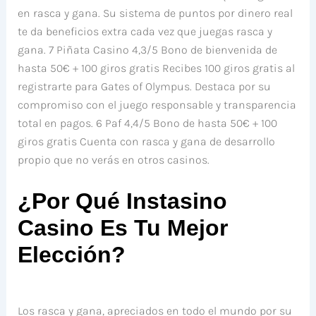
en rasca y gana. Su sistema de puntos por dinero real
te da beneficios extra cada vez que juegas rasca y
gana. 7 Piñata Casino 4,3/5 Bono de bienvenida de
hasta 50€ + 100 giros gratis Recibes 100 giros gratis al
registrarte para Gates of Olympus. Destaca por su
compromiso con el juego responsable y transparencia
total en pagos. 6 Paf 4,4/5 Bono de hasta 50€ + 100
giros gratis Cuenta con rasca y gana de desarrollo
propio que no verás en otros casinos.
¿Por Qué Instasino
Casino Es Tu Mejor
Elección?
Los rasca y gana, apreciados en todo el mundo por su