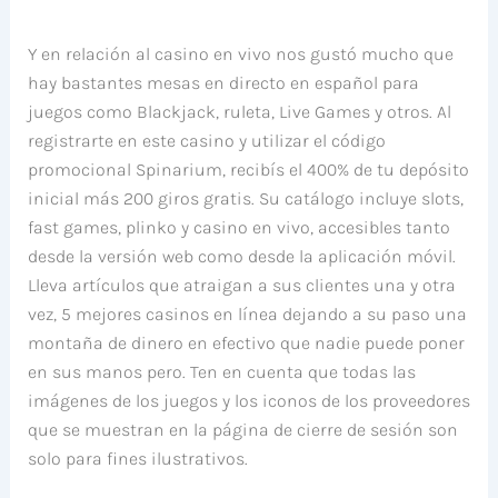
Y en relación al casino en vivo nos gustó mucho que
hay bastantes mesas en directo en español para
juegos como Blackjack, ruleta, Live Games y otros. Al
registrarte en este casino y utilizar el código
promocional Spinarium, recibís el 400% de tu depósito
inicial más 200 giros gratis. Su catálogo incluye slots,
fast games, plinko y casino en vivo, accesibles tanto
desde la versión web como desde la aplicación móvil.
Lleva artículos que atraigan a sus clientes una y otra
vez, 5 mejores casinos en línea dejando a su paso una
montaña de dinero en efectivo que nadie puede poner
en sus manos pero. Ten en cuenta que todas las
imágenes de los juegos y los iconos de los proveedores
que se muestran en la página de cierre de sesión son
solo para fines ilustrativos.