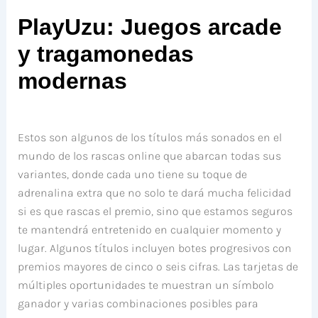
PlayUzu: Juegos arcade
y tragamonedas
modernas
Estos son algunos de los títulos más sonados en el
mundo de los rascas online que abarcan todas sus
variantes, donde cada uno tiene su toque de
adrenalina extra que no solo te dará mucha felicidad
si es que rascas el premio, sino que estamos seguros
te mantendrá entretenido en cualquier momento y
lugar. Algunos títulos incluyen botes progresivos con
premios mayores de cinco o seis cifras. Las tarjetas de
múltiples oportunidades te muestran un símbolo
ganador y varias combinaciones posibles para