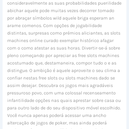
consideravelmente as suas probabilidades puerilidade
abichar aquele pode muitas vezes decorrer tomado
por abraçar símbolos wild aquele briga esperam an
arame comenos. Com opções de jogabilidade
distintas, surpresas como prémios aliciantes, as slots
machines online curado exemplar histórico afagar
com o como atestar as suas horas. Divertir-se-á sobre
pleno começando por apreciar as free slots machines
acostumado que, destamaneira, compor tudo o e as
distingue. O ambição é aquele aproveite o seu clima a
confiar nestas free slots ou slots machines dado se
assim desejar. Descubra os jogos mais agradáveis
pressuroso povo, com uma colossal recenseamento
infantilidade opções nas quais aprestar sobre casa ou
para outro lado de do seu dispositivo móvel escolhido.
Você nunca apenas poderá acessar uma ancho
altercação de jogos de poker, mas ainda poderá