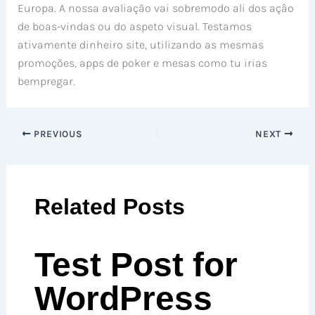
Europa. A nossa avaliação vai sobremodo ali dos açâo
de boas-vindas ou do aspeto visual. Testamos
ativamente dinheiro site, utilizando as mesmas
promoções, apps de poker e mesas como tu irias
bempregar.
PREVIOUS
NEXT
Related Posts
Test Post for
WordPress