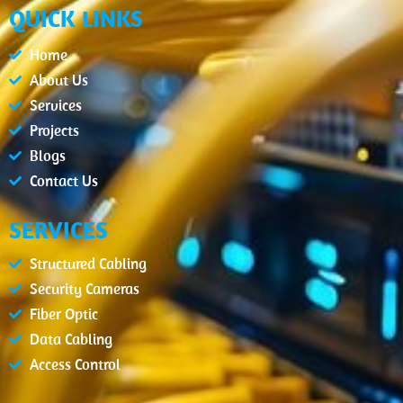
e
t
k
t
QUICK LINKS
b
a
e
u
o
g
d
b
o
r
i
e
Home
k
a
n
m
About Us
Services
Projects
Blogs
Contact Us
SERVICES
Structured Cabling
Security Cameras
Fiber Optic
Data Cabling
Access Control