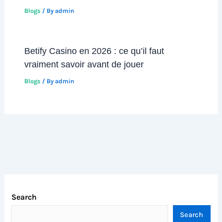
Blogs
/ By
admin
Betify Casino en 2026 : ce qu’il faut
vraiment savoir avant de jouer
Blogs
/ By
admin
Search
Search