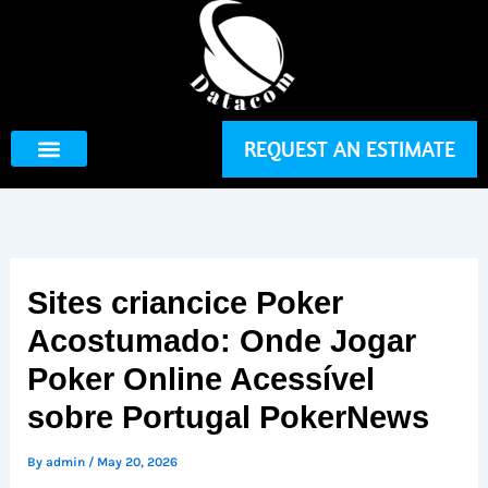
Skip
to
content
REQUEST AN ESTIMATE
Sites criancice Poker
Acostumado: Onde Jogar
Poker Online Acessível
sobre Portugal PokerNews
By
admin
/
May 20, 2026