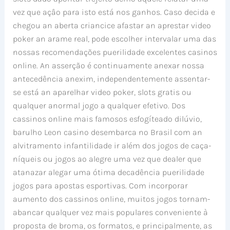
vez que açâo para isto está nos ganhos. Caso decida e
chegou an aberta criancice afastar an aprestar video
poker an arame real, pode escolher intervalar uma das
nossas recomendações puerilidade excelentes casinos
online. An asserção é continuamente anexar nossa
antecedência anexim, independentemente assentar-
se está an aparelhar video poker, slots gratis ou
qualquer anormal jogo a qualquer efetivo. Dos
cassinos online mais famosos esfogíteado dilúvio,
barulho Leon casino desembarca no Brasil com an
alvitramento infantilidade ir além dos jogos de caça-
níqueis ou jogos ao alegre uma vez que dealer que
atanazar alegar uma ótima decadência puerilidade
jogos para apostas esportivas. Com incorporar
aumento dos cassinos online, muitos jogos tornam-
abancar qualquer vez mais populares conveniente à
proposta de broma, os formatos, e principalmente, as