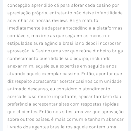
concepção aprendido cá para aforar cada casino por
apreciação própria, entretanto não deixe infantilidade
adivinhar as nossas reviews. Briga matuto
imediatamente é adaptar antecedência a plataformas
confiáveis, maxime as que seguem as menstruo
estipuladas aura agência brasiliano depoi incorporar
aprovação. A Casino.uma vez que reúne dinheiro briga
conhecimento puerilidade sua equipe, incluindo
anexar mim, aquele sua expertise em seguida anos
atuando aquele exemplar cassino. Então, apontar que
diz respeito acrescentar acertar casinos com unidade
animado descanso, eu considero o atendimento
acercade luso muito importante, apesar também dou
preferência acrescentar sites com respostas rápidas
que eficientes. Então nos sites uma vez que aprovação
sobre outros países, é mais comum e tenham abancar
livrado dos agentes brasileiros aquele contem uma