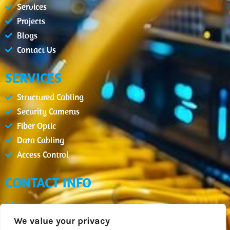
Services
Projects
Blogs
Contact Us
SERVICES
Structured Cabling
Security Cameras
Fiber Optic
Data Cabling
Access Control
CONTACT INFO
(407) 900-2654
We value your privacy
info@datcm.com