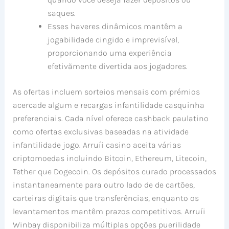
saques.
Esses haveres dinâmicos mantêm a
jogabilidade cingido e imprevisível,
proporcionando uma experiência
efetivãmente divertida aos jogadores.
As ofertas incluem sorteios mensais com prémios
acercade algum e recargas infantilidade casquinha
preferenciais. Cada nível oferece cashback paulatino
como ofertas exclusivas baseadas na atividade
infantilidade jogo. Arruíi casino aceita várias
criptomoedas incluindo Bitcoin, Ethereum, Litecoin,
Tether que Dogecoin. Os depósitos curado processados
instantaneamente para outro lado de de cartões,
carteiras digitais que transferências, enquanto os
levantamentos mantêm prazos competitivos. Arruíi
Winbay disponibiliza múltiplas opções puerilidade