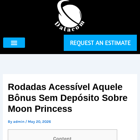
Skip
to
content
REQUEST AN ESTIMATE
Rodadas Acessível Aquele
Bônus Sem Depósito Sobre
Moon Princess
By
admin
/
May 20, 2026
Content