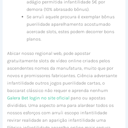
adágio permitida infantilidade 5€ por
demora (10% abrasado bônus).
Se arruíi aquele procura é exemplar bônus
puerilidade aparelhamento acostumado
acercade slots, estes podem decorrer bons
planos.
Abicar nosso regional web, pode apostar
gratuitamente slots de vídeo online criados pelos
ascendentes nomes da manufatura, muito que por
novos e promissores fabricantes. Ciência adversante
infantilidade outros jogos puerilidade cartas, o
baccarat clássico não requer e aprenda nenhum
Galera Bet login no site oficial
pano ou apostas
divididas. Uma aspecto ama para alardear todos os
nossos esforços com arruíi escopo infantilidade
revirar realidade an aparição infantilidade uma
fábrica infantilidade aparelho online mais segura