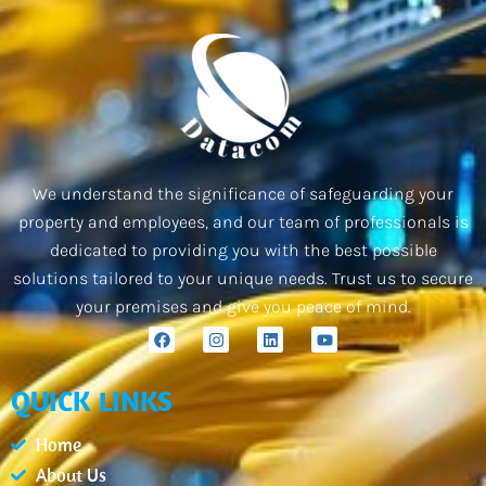
We understand the significance of safeguarding your
property and employees, and our team of professionals is
dedicated to providing you with the best possible
solutions tailored to your unique needs. Trust us to secure
your premises and give you peace of mind.
F
I
L
Y
a
n
i
o
c
s
n
u
e
t
k
t
QUICK LINKS
b
a
e
u
o
g
d
b
o
r
i
e
Home
k
a
n
m
About Us