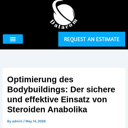
Skip
to
content
REQUEST AN ESTIMATE
Optimierung des
Bodybuildings: Der sichere
und effektive Einsatz von
Steroiden Anabolika
By
admin
/
May 14, 2026