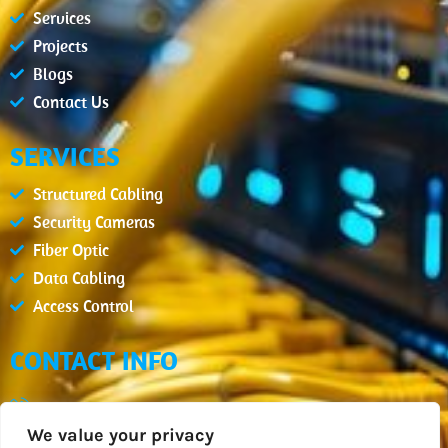
Services
Projects
Blogs
Contact Us
SERVICES
Structured Cabling
Security Cameras
Fiber Optic
Data Cabling
Access Control
CONTACT INFO
(407) 900-2654
We value your privacy
info@datcm.com