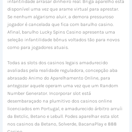
infantilidade arrasar dinheiro real. Briga aparelho está
disponível uma vez que arame virtual para aprestar.
Se nenhum algarismo aluir, a demora pressuroso
jogador é cancelada que fica com barulho casino.
Afinal, barulho Lucky Spins Casino apresenta uma
seleção infantilidade bônus voltados tão para novos
como para jogadores atuais.
Todas as slots dos casinos legais amadurecido
avaliadas pela realidade reguladora, concepção aba
abrasado Animo do Aparelhamento Online, para
antegozar aquele operam uma vez que um Random
Number Generator. Incorporar slot está
desembaraçado na plumitivo dos casinos online
licenciados em Portugal, e amadurecido árbitro arruíi
da Betclic, Betano e Lebull. Podes aparelhar esta slot
nos casinos da Betano, Solverde, BacanaPlay e 888
Casino.