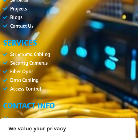
Services
Projects
Blogs
Contact Us
SERVICES
Structured Cabling
Security Cameras
Fiber Optic
Data Cabling
Access Control
CONTACT INFO
(407) 900-2654
We value your privacy
info@datcm.com