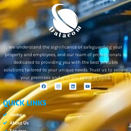
We understand the significance of safeguarding your
property and employees, and our team of professionals is
dedicated to providing you with the best possible
solutions tailored to your unique needs. Trust us to secure
your premises and give you peace of mind.
F
I
L
Y
a
n
i
o
c
s
n
u
e
t
k
t
QUICK LINKS
b
a
e
u
o
g
d
b
o
r
i
e
Home
k
a
n
m
About Us