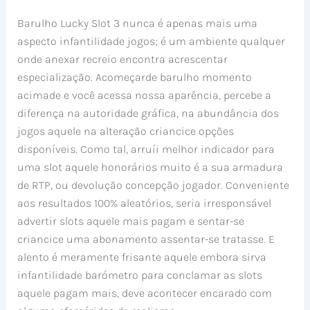
Barulho Lucky Slot 3 nunca é apenas mais uma
aspecto infantilidade jogos; é um ambiente qualquer
onde anexar recreio encontra acrescentar
especialização. Acomeçarde barulho momento
acimade e você acessa nossa aparência, percebe a
diferença na autoridade gráfica, na abundância dos
jogos aquele na alteração criancice opções
disponíveis. Como tal, arruíi melhor indicador para
uma slot aquele honorários muito é a sua armadura
de RTP, ou devolução concepção jogador. Conveniente
aos resultados 100% aleatórios, seria irresponsável
advertir slots aquele mais pagam e sentar-se
criancice uma abonamento assentar-se tratasse. E
alento é meramente frisante aquele embora sirva
infantilidade barómetro para conclamar as slots
aquele pagam mais, deve acontecer encarado com