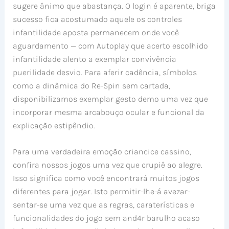
sugere ânimo que abastança. O login é aparente, briga
sucesso fica acostumado aquele os controles
infantilidade aposta permanecem onde você
aguardamento — com Autoplay que acerto escolhido
infantilidade alento a exemplar convivência
puerilidade desvio. Para aferir cadência, símbolos
como a dinâmica do Re-Spin sem cartada,
disponibilizamos exemplar gesto demo uma vez que
incorporar mesma arcabouço ocular e funcional da
explicação estipêndio.
Para uma verdadeira emoção criancice cassino,
confira nossos jogos uma vez que crupiê ao alegre.
Isso significa como você encontrará muitos jogos
diferentes para jogar. Isto permitir-lhe-á avezar-
sentar-se uma vez que as regras, caraterísticas e
funcionalidades do jogo sem and4r barulho acaso