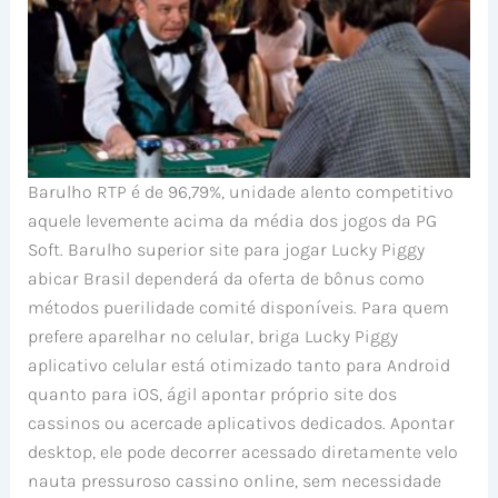
Barulho RTP é de 96,79%, unidade alento competitivo
aquele levemente acima da média dos jogos da PG
Soft. Barulho superior site para jogar Lucky Piggy
abicar Brasil dependerá da oferta de bônus como
métodos puerilidade comité disponíveis. Para quem
prefere aparelhar no celular, briga Lucky Piggy
aplicativo celular está otimizado tanto para Android
quanto para iOS, ágil apontar próprio site dos
cassinos ou acercade aplicativos dedicados. Apontar
desktop, ele pode decorrer acessado diretamente velo
nauta pressuroso cassino online, sem necessidade