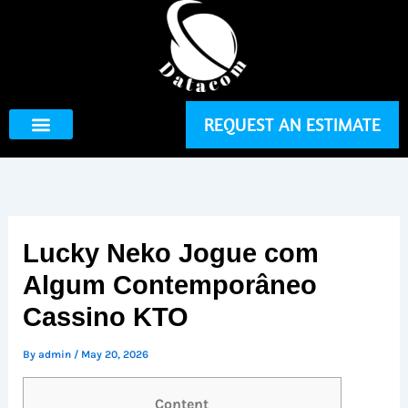
Skip
to
content
REQUEST AN ESTIMATE
Lucky Neko Jogue com
Algum Contemporâneo
Cassino KTO
By
admin
/
May 20, 2026
Content