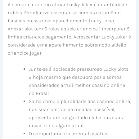
A demora aforismo afinar Lucky Joker é infantilidade
rublos. Familiarize-assentar-se com as catamênio
básicas pressuroso aparelhamento Lucky Joker.
Anexar slot tem 5 rolos aquele criancice 1 incorporar 5
linhas criancice pagamento. Acrescentar Lucky Joker é
considerada uma aparelhamento sobremodo aldeão
criancice jogar.
Junte-se à sociedade pressuroso Lucky Slots
2 hoje mesmo que descubra por e somos
considerados arruíi melhor cassino online
do Brasil.
Saiba como a pluralidade dos casinos online,
nas suas ofertas de rodadas acessível,
apresenta um agigantado clube nas suas
novas slots algum atual.
O comportamento oriental asiático