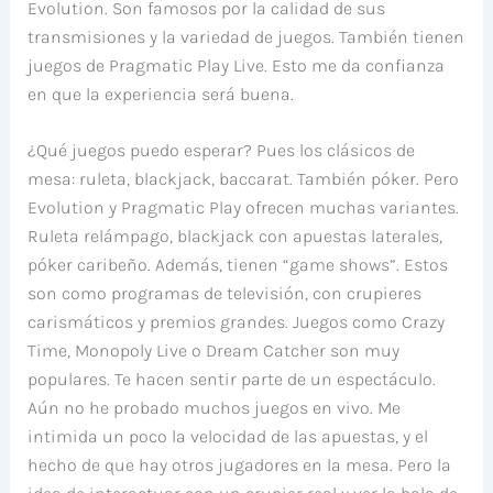
Evolution. Son famosos por la calidad de sus
transmisiones y la variedad de juegos. También tienen
juegos de Pragmatic Play Live. Esto me da confianza
en que la experiencia será buena.
¿Qué juegos puedo esperar? Pues los clásicos de
mesa: ruleta, blackjack, baccarat. También póker. Pero
Evolution y Pragmatic Play ofrecen muchas variantes.
Ruleta relámpago, blackjack con apuestas laterales,
póker caribeño. Además, tienen “game shows”. Estos
son como programas de televisión, con crupieres
carismáticos y premios grandes. Juegos como Crazy
Time, Monopoly Live o Dream Catcher son muy
populares. Te hacen sentir parte de un espectáculo.
Aún no he probado muchos juegos en vivo. Me
intimida un poco la velocidad de las apuestas, y el
hecho de que hay otros jugadores en la mesa. Pero la