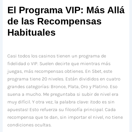
El Programa VIP: Más Allá
de las Recompensas
Habituales
Casi todos los casinos tienen un programa de
fidelidad o VIP. Suelen decirte que mientras más
juegas, más recompensas obtienes. En 5bet, este
programa tiene 20 niveles. Están divididos en cuatro
grandes categorías: Bronce, Plata, Oro y Platino. Eso
suena a mucho. Me preguntaba si subir de nivel era
muy difícil. Y otra vez, la palabra clave: ¡todo es sin
apuestas! Esto refuerza su filosofía principal. Cada
recompensa que te dan, sin importar el nivel, no tiene
condiciones ocultas.