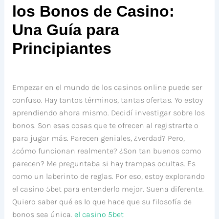
los Bonos de Casino:
Una Guía para
Principiantes
Empezar en el mundo de los casinos online puede ser
confuso. Hay tantos términos, tantas ofertas. Yo estoy
aprendiendo ahora mismo. Decidí investigar sobre los
bonos. Son esas cosas que te ofrecen al registrarte o
para jugar más. Parecen geniales, ¿verdad? Pero,
¿cómo funcionan realmente? ¿Son tan buenos como
parecen? Me preguntaba si hay trampas ocultas. Es
como un laberinto de reglas. Por eso, estoy explorando
el casino 5bet para entenderlo mejor. Suena diferente.
Quiero saber qué es lo que hace que su filosofía de
bonos sea única.
el casino 5bet