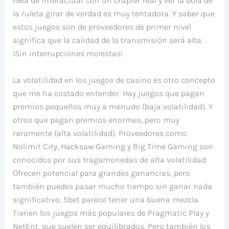
idea de interactuar con un crupier real y ver la bola de
la ruleta girar de verdad es muy tentadora. Y saber que
estos juegos son de proveedores de primer nivel
significa que la calidad de la transmisión será alta.
¡Sin interrupciones molestas!
La volatilidad en los juegos de casino es otro concepto
que me ha costado entender. Hay juegos que pagan
premios pequeños muy a menudo (baja volatilidad). Y
otros que pagan premios enormes, pero muy
raramente (alta volatilidad). Proveedores como
Nolimit City, Hacksaw Gaming y Big Time Gaming son
conocidos por sus tragamonedas de alta volatilidad.
Ofrecen potencial para grandes ganancias, pero
también puedes pasar mucho tiempo sin ganar nada
significativo. 5bet parece tener una buena mezcla.
Tienen los juegos más populares de Pragmatic Play y
NetEnt, que suelen ser equilibrados. Pero también los