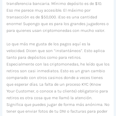
transferencia bancaria. Mínimo depósito es de $10.
Eso me parece muy accesible. El máximo por
transacción es de $50,000. ¡Eso es una cantidad
enorme! Supongo que es para los grandes jugadores o
para quienes usan criptomonedas con mucho valor.
Lo que más me gusta de los pagos aquí es la
velocidad. Dicen que son “instantáneos”. Esto aplica
tanto para depósitos como para retiros.
Especialmente con las criptomonedas, he leído que los
retiros son casi inmediatos. Esto es un gran cambio
comparado con otros casinos donde a veces tienes
que esperar días. La falta de un proceso KYC (Know
Your Customer, o conoce a tu cliente) obligatorio para
retiros es otra cosa que me llamó la atención.
Significa que puedes jugar de forma más anónima. No
tener que enviar fotos de tu DNI o facturas para poder