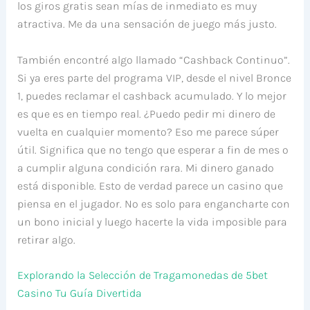
los giros gratis sean mías de inmediato es muy
atractiva. Me da una sensación de juego más justo.
También encontré algo llamado “Cashback Continuo”.
Si ya eres parte del programa VIP, desde el nivel Bronce
1, puedes reclamar el cashback acumulado. Y lo mejor
es que es en tiempo real. ¿Puedo pedir mi dinero de
vuelta en cualquier momento? Eso me parece súper
útil. Significa que no tengo que esperar a fin de mes o
a cumplir alguna condición rara. Mi dinero ganado
está disponible. Esto de verdad parece un casino que
piensa en el jugador. No es solo para engancharte con
un bono inicial y luego hacerte la vida imposible para
retirar algo.
Explorando la Selección de Tragamonedas de 5bet
Casino Tu Guía Divertida