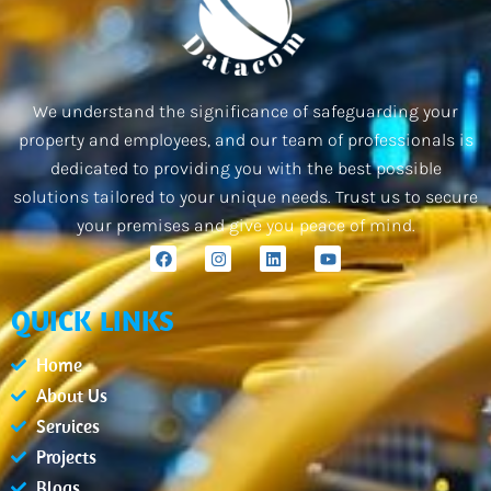
We understand the significance of safeguarding your
property and employees, and our team of professionals is
dedicated to providing you with the best possible
solutions tailored to your unique needs. Trust us to secure
your premises and give you peace of mind.
F
I
L
Y
a
n
i
o
c
s
n
u
e
t
k
t
QUICK LINKS
b
a
e
u
o
g
d
b
o
r
i
e
Home
k
a
n
m
About Us
Services
Projects
Blogs