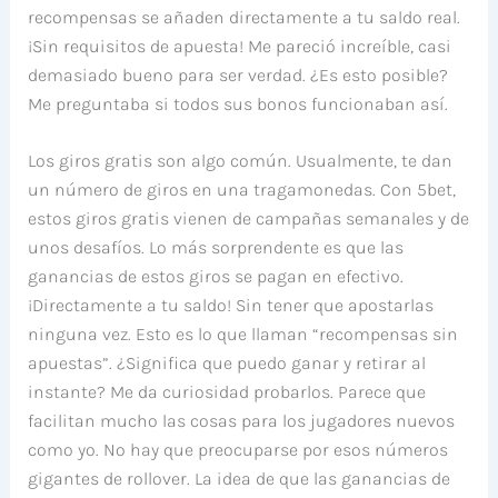
recompensas se añaden directamente a tu saldo real.
¡Sin requisitos de apuesta! Me pareció increíble, casi
demasiado bueno para ser verdad. ¿Es esto posible?
Me preguntaba si todos sus bonos funcionaban así.
Los giros gratis son algo común. Usualmente, te dan
un número de giros en una tragamonedas. Con 5bet,
estos giros gratis vienen de campañas semanales y de
unos desafíos. Lo más sorprendente es que las
ganancias de estos giros se pagan en efectivo.
¡Directamente a tu saldo! Sin tener que apostarlas
ninguna vez. Esto es lo que llaman “recompensas sin
apuestas”. ¿Significa que puedo ganar y retirar al
instante? Me da curiosidad probarlos. Parece que
facilitan mucho las cosas para los jugadores nuevos
como yo. No hay que preocuparse por esos números
gigantes de rollover. La idea de que las ganancias de