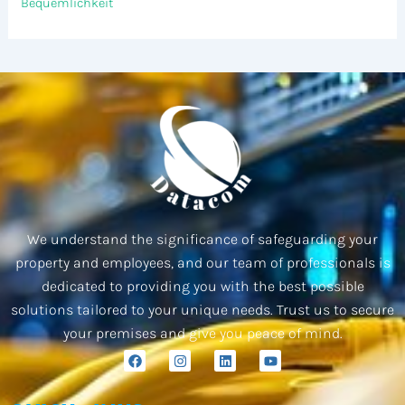
Bequemlichkeit
We understand the significance of safeguarding your
property and employees, and our team of professionals is
dedicated to providing you with the best possible
solutions tailored to your unique needs. Trust us to secure
your premises and give you peace of mind.
F
I
L
Y
a
n
i
o
c
s
n
u
e
t
k
t