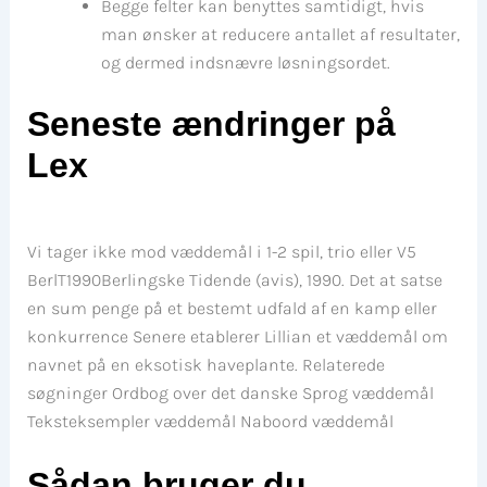
Begge felter kan benyttes samtidigt, hvis
man ønsker at reducere antallet af resultater,
og dermed indsnævre løsningsordet.
Seneste ændringer på
Lex
Vi tager ikke mod væddemål i 1-2 spil, trio eller V5
BerlT1990Berlingske Tidende (avis), 1990. Det at satse
en sum penge på et bestemt udfald af en kamp eller
konkurrence Senere etablerer Lillian et væddemål om
navnet på en eksotisk haveplante. Relaterede
søgninger Ordbog over det danske Sprog væddemål
Teksteksempler væddemål Naboord væddemål
Sådan bruger du