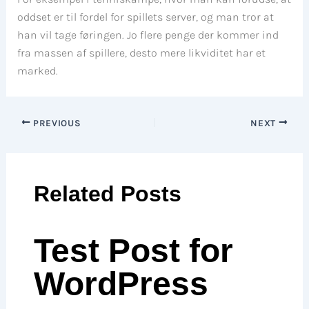
oddset er til fordel for spillets server, og man tror ​​at
han vil tage føringen. Jo flere penge der kommer ind
fra massen af ​​spillere, desto mere likviditet har et
marked.
PREVIOUS
NEXT
Related Posts
Test Post for
WordPress