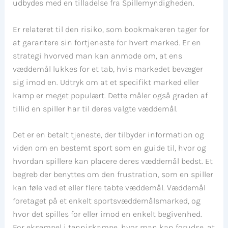
udbydes med en tilladelse fra Spillemyndigheden.
Er relateret til den risiko, som bookmakeren tager for
at garantere sin fortjeneste for hvert marked. Er en
strategi hvorved man kan anmode om, at ens
væddemål lukkes for et tab, hvis markedet bevæger
sig imod en. Udtryk om at et specifikt marked eller
kamp er meget populært. Dette måler også graden af ​​
tillid en spiller har til deres valgte væddemål.
Det er en betalt tjeneste, der tilbyder information og
viden om en bestemt sport som en guide til, hvor og
hvordan spillere kan placere deres væddemål bedst. Et
begreb der benyttes om den frustration, som en spiller
kan føle ved et eller flere tabte væddemål. Væddemål
foretaget på et enkelt sportsvæddemålsmarked, og
hvor det spilles for eller imod en enkelt begivenhed.
For eksempel i tenniskampe, hvor man kan forudse, at