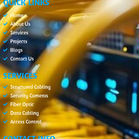
QUICK LINKS
b
a
e
u
o
g
d
b
o
r
i
e
Home
k
a
n
m
About Us
Services
Projects
Blogs
Contact Us
SERVICES
Structured Cabling
Security Cameras
Fiber Optic
Data Cabling
Access Control
CONTACT INFO