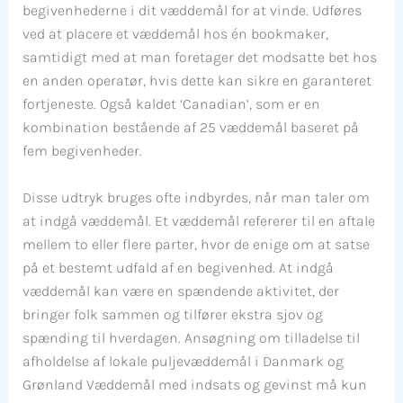
begivenhederne i dit væddemål for at vinde. Udføres
ved at placere et væddemål hos én bookmaker,
samtidigt med at man foretager det modsatte bet hos
en anden operatør, hvis dette kan sikre en garanteret
fortjeneste. Også kaldet ‘Canadian’, som er en
kombination bestående af 25 væddemål baseret på
fem begivenheder.
Disse udtryk bruges ofte indbyrdes, når man taler om
at indgå væddemål. Et væddemål refererer til en aftale
mellem to eller flere parter, hvor de enige om at satse
på et bestemt udfald af en begivenhed. At indgå
væddemål kan være en spændende aktivitet, der
bringer folk sammen og tilfører ekstra sjov og
spænding til hverdagen. Ansøgning om tilladelse til
afholdelse af lokale puljevæddemål i Danmark og
Grønland Væddemål med indsats og gevinst må kun