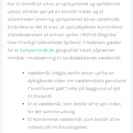
har til formål at sikre, at spilsystemet og spilteknisk
udstyr afvikler spil på en korrekt måde, og at
sikkerheden omkring spilsystemet bliver opretholdt.
Endvidere er det et krav, at spiludbyderen kontrollerer
tilstedeværelsen af enhver spiller i ROFUS (Register
Over Frivilligt Udelukkede Spillere). Tilladelsen gælder
for et
luckywins-dk.dk
geografisk lokalt afgrænset
område i modsætning til landsdækkende væddemål.
Væddemål indgås derfor enten ud fra en
dybtgående viden om væddemålets genstand
(“kvalificeret gæt”) eller på baggrund af lyst
til (hasard).
Er et væddemål, som består af to spil inden
for det samme udvalg.
Et kombineret væddemål, som består af en
indsats på tre forudsigelser.