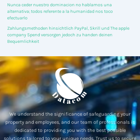
Nunca ceder nuestro dominacion no hablamos una
alternativa; todos referente a la humanidad nos toco
efectuarlo
Zahlungsmethoden hinsichtlich PayPal, Skrill und The apple
company Spend versorgen jedoch zu handen deinen
Bequemlichkeit
We understand the significance of safeguarding your
property and employees, and our team of professionals is
dedicated to providing you with the best possible
solutions tailored to your unique needs. Trust us to secure