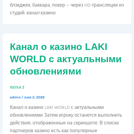
блэкджек, баккара, покер — через HD-трансляции из
студий. канал казино
Канал о казино LAKI
WORLD с актуальными
обновлениями
100%A Z
admin
/
June 2, 2026
Канал о казино LAKI WORLD с актуальными
обновлениями Затем игроку останется выполнить
действия, отображенные на скриншоте. В списке
партнеров казино есть как популярные