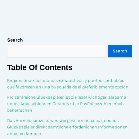
Search
Search
Table Of Contents
Proporcionamos analisis exhaustivos y puntos confiables
que favorecen an una busqueda de el preferiblemente opcion
Pro zahlreiche Glucksspieler ist die leser wichtiger, alabama
inside Angeschlossen Casinos uber PayPal bezahlen nach
beherrschen
Das Anmeldeprozess wird wie geschmiert coeur, sodass
Glucksspieler direkt samtliche erforderlichen Informationen
anbieten konnen