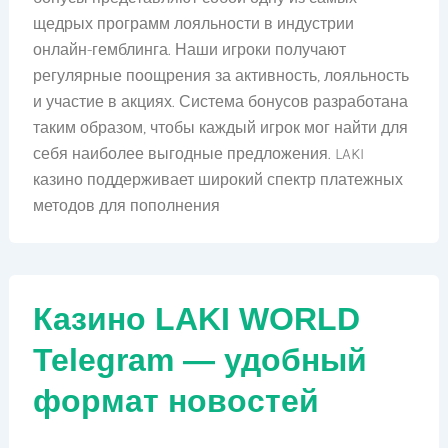
щедрых программ лояльности в индустрии
онлайн-гемблинга. Наши игроки получают
регулярные поощрения за активность, лояльность
и участие в акциях. Система бонусов разработана
таким образом, чтобы каждый игрок мог найти для
себя наиболее выгодные предложения. LAKI
казино поддерживает широкий спектр платежных
методов для пополнения
Казино LAKI WORLD
Telegram — удобный
формат новостей