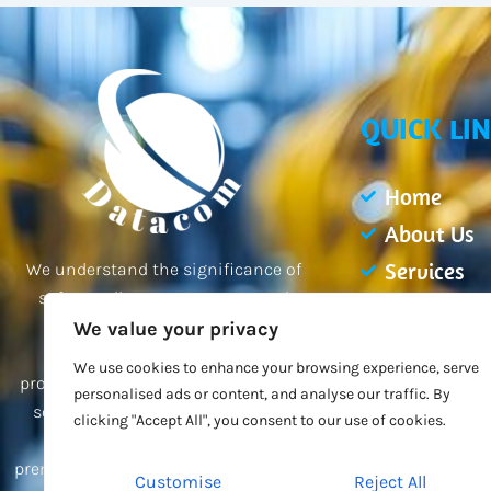
QUICK LI
Home
About Us
Services
We understand the significance of
safeguarding your property and
Projects
employees, and our team of
We value your privacy
Blogs
professionals is dedicated to
We use cookies to enhance your browsing experience, serve
Contact Us
providing you with the best possible
personalised ads or content, and analyse our traffic. By
solutions tailored to your unique
clicking "Accept All", you consent to our use of cookies.
needs. Trust us to secure your
premises and give you peace of mind.
Customise
Reject All