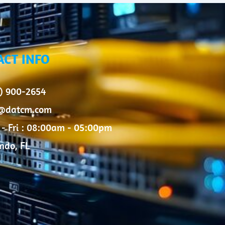
ACT INFO
) 900-2654
o@datcm.com
- Fri : 08:00am - 05:00pm
ndo, FL