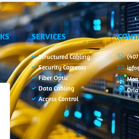
NKS
SERVICES
CONT
(407
Structured Cabling
Security Cameras
inf
Fiber Optic
Mon 
Data Cabling
Orla
Access Control