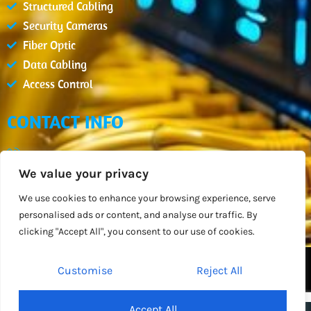
Structured Cabling
Security Cameras
Fiber Optic
Data Cabling
Access Control
CONTACT INFO
(407) 900-2654
We value your privacy
info@datcm.com
Mon - Fri : 08:00am - 05:00pm
We use cookies to enhance your browsing experience, serve
personalised ads or content, and analyse our traffic. By
Orlando, FL
clicking "Accept All", you consent to our use of cookies.
DATACOM BY
DESIGN SPARTANS
Customise
Reject All
2026
All Rights Reserved
Accept All