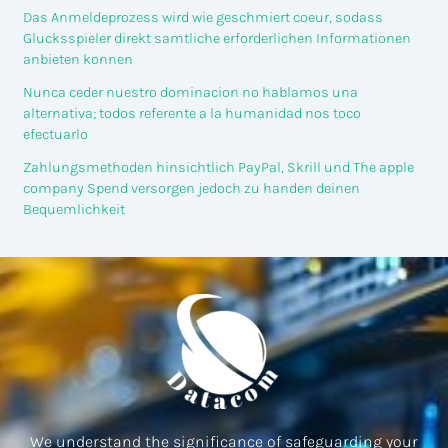
Das Anmeldeprozess wird wie geschmiert coeur, sodass
Glucksspieler direkt samtliche erforderlichen Informationen
anbieten konnen
Nunca ceder nuestro dominacion no hablamos una
alternativa; todos referente a la humanidad nos toco
efectuarlo
Zahlungsmethoden hinsichtlich PayPal, Skrill und The apple
company Spend versorgen jedoch zu handen deinen
Bequemlichkeit
We understand the significance of safeguarding your