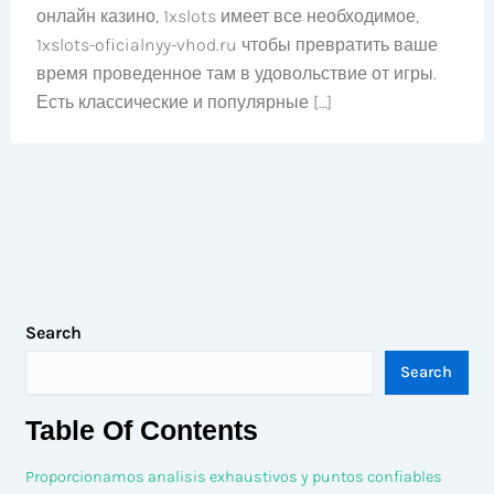
онлайн казино, 1xslots имеет все необходимое,
1xslots-oficialnyy-vhod.ru чтобы превратить ваше
время проведенное там в удовольствие от игры.
Есть классические и популярные […]
Search
Search
Table Of Contents
Proporcionamos analisis exhaustivos y puntos confiables