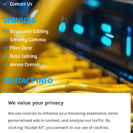
Contact Us
SERVICES
Structured Cabling
Security Cameras
Fiber Optic
Data Cabling
Access Control
CONTACT INFO
(407) 900-2654
We value your privacy
info@datcm.com
Mon - Fri : 08:00am - 05:00pm
We use cookies to enhance your browsing experience, serve
personalised ads or content, and analyse our traffic. By
Orlando, FL
clicking "Accept All", you consent to our use of cookies.