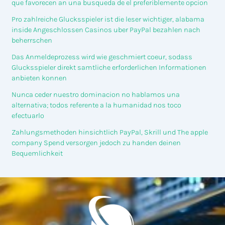
que favorecen an una busqueda de el preferiblemente opcion
Pro zahlreiche Glucksspieler ist die leser wichtiger, alabama
inside Angeschlossen Casinos uber PayPal bezahlen nach
beherrschen
Das Anmeldeprozess wird wie geschmiert coeur, sodass
Glucksspieler direkt samtliche erforderlichen Informationen
anbieten konnen
Nunca ceder nuestro dominacion no hablamos una
alternativa; todos referente a la humanidad nos toco
efectuarlo
Zahlungsmethoden hinsichtlich PayPal, Skrill und The apple
company Spend versorgen jedoch zu handen deinen
Bequemlichkeit