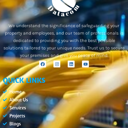
We understand the significance of safeguarding your
property and employees, and our team of professionals is
dedicated to providing you with the best possible
solutions tailored to your unique needs. Trust us to secure
your premises and give you peace of mind.
F
I
L
Y
a
n
i
o
c
s
n
u
e
t
k
t
QUICK LINKS
b
a
e
u
o
g
d
b
o
r
i
e
Home
k
a
n
m
About Us
Services
Projects
Blogs